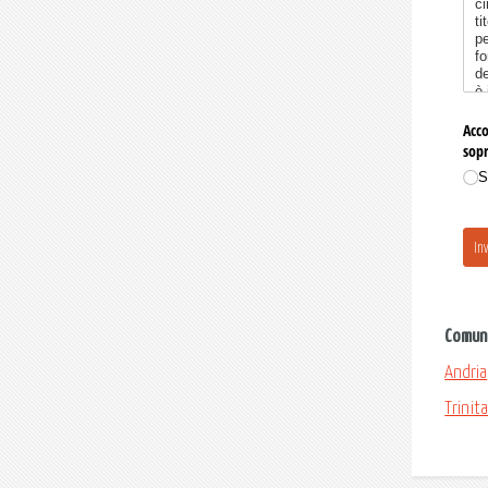
Comuni 
Andria
Trinita