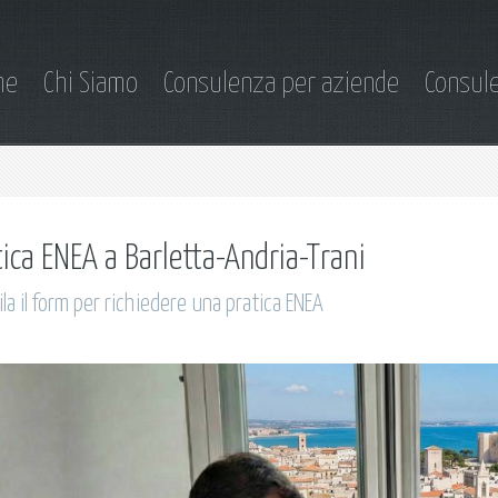
me
Chi Siamo
Consulenza per aziende
Consule
tica ENEA a Barletta-Andria-Trani
la il form per richiedere una pratica ENEA