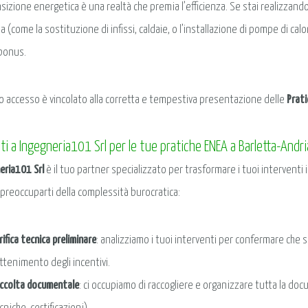
nsizione energetica è una realtà che premia l’efficienza. Se stai realizzando
 (come la sostituzione di infissi, caldaie, o l’installazione di pompe di calo
obonus.
 accesso è vincolato alla corretta e tempestiva presentazione delle
Prat
ati a Ingegneria101 Srl per le tue pratiche ENEA a Barletta-Andri
eria101 Srl
è il tuo partner specializzato per trasformare i tuoi interventi 
 preoccuparti della complessità burocratica:
rifica tecnica preliminare
: analizziamo i tuoi interventi per confermare che si
ottenimento degli incentivi.
ccolta documentale
: ci occupiamo di raccogliere e organizzare tutta la d