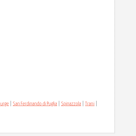
Murge
|
San Ferdinando di Puglia
|
Spinazzola
|
Trani
|