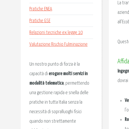
La tra
Pratiche ENEA
azienda
Pratiche GSE
all’Ec
Relazioni tecniche ex legge 10
Questo
Valutazione Rischio Fulminazione
Affid
Un nostro punto di forza è la
Ingegn
capacità di
erogare molti servizi in
dovrai
modalità telematica
, permettendo
una gestione rapida e snella delle
Ve
pratiche in tutta Italia senza la
l’
necessità di sopralluoghi fisici
Ra
quando non strettamente