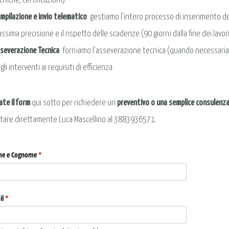
cniche, certificazioni).
mpilazione e invio telematico
: gestiamo l’intero processo di inserimento dei
ssima precisione e il rispetto delle scadenze (90 giorni dalla fine dei lavori
severazione Tecnica
: forniamo l’asseverazione tecnica (quando necessaria),
gli interventi ai requisiti di efficienza.
ate il form
qui sotto per richiedere un
preventivo o una semplice consulenz
tare direttamente Luca Mascellino al 3883936571.