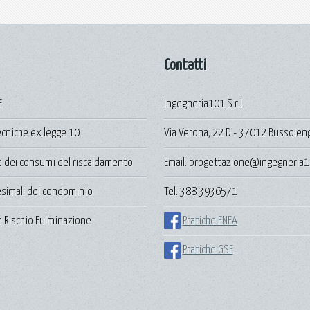
Contatti
E
Ingegneria101 S.r.l.
ecniche ex legge 10
Via Verona, 22 D - 37012 Bussolen
e dei consumi del riscaldamento
Email: progettazione@ingegneria1
lesimali del condominio
Tel: 388 3936571
 Rischio Fulminazione
Pratiche ENEA
Pratiche GSE