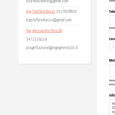
luca.mascellino@gmail.com
Ing. Stefano Basso
3517828816
ingstefanobasso@gmail.com
Ing. Alessandro Pasculli
3472159219
progettazione@ingegneria101.it