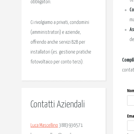
te
obbligatori.
Co
ma
Ci rivolgiamo a privati, condomini
As
(amministratori) e aziende,
de
offrendo anche servizi B2B per
installatori (es. gestione pratiche
Compil
fotovoltaico per conto terzi).
contat
Contatti Aziendali
Luca Mascellino
3883936571