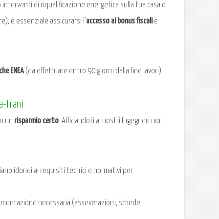
 interventi di riqualificazione energetica sulla tua casa o
re), è essenziale assicurarsi l’
accesso ai bonus fiscali
e
iche ENEA
(da effettuare entro 90 giorni dalla fine lavori)
a-Trani
in un
risparmio certo
. Affidandoti ai nostri Ingegneri non
ano idonei ai requisiti tecnici e normativi per
ocumentazione necessaria (asseverazioni, schede