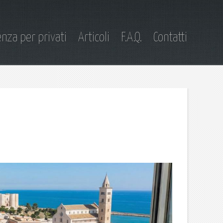
nza per privati
Articoli
F.A.Q.
Contatti