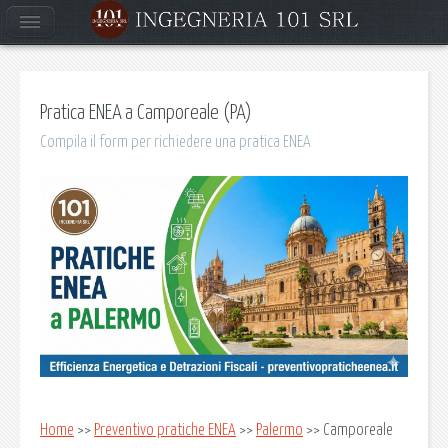
Pratica ENEA a Camporeale (PA)
Compila il form per richiedere una pratica ENEA
Home
>>
Preventivo pratiche ENEA
>>
Palermo
>> Camporeale