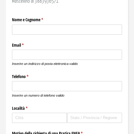
Mascellino al 3883936571.