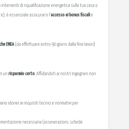
 interventi di riqualificazione energetica sulla tua casa o
re), è essenziale assicurarsi l’
accesso ai bonus fiscali
e
iche ENEA
(da effettuare entro 90 giorni dalla fine lavori)
in un
risparmio certo
. Affidandoti ai nostri Ingegneri non
ano idonei ai requisiti tecnici e normativi per
ocumentazione necessaria (asseverazioni, schede