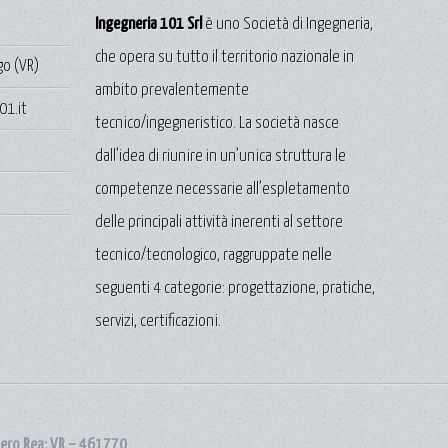
Ingegneria 101 Srl
è uno Società di Ingegneria,
che opera su tutto il territorio nazionale in
go (VR)
ambito prevalentemente
01.it
tecnico/ingegneristico. La società nasce
dall’idea di riunire in un’unica struttura le
competenze necessarie all’espletamento
delle principali attività inerenti al settore
tecnico/tecnologico, raggruppate nelle
seguenti 4 categorie: progettazione, pratiche,
servizi, certificazioni.
mero Rea: VR – 461770