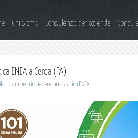
me
Chi Siamo
Consulenza per aziende
Consule
tica ENEA a Cerda (PA)
la il form per richiedere una pratica ENEA