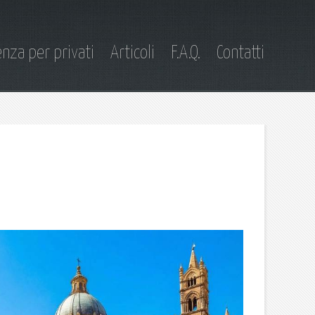
nza per privati
Articoli
F.A.Q.
Contatti