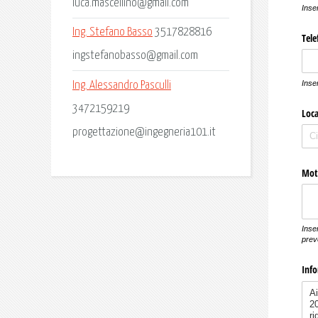
luca.mascellino@gmail.com
Ing. Stefano Basso
3517828816
ingstefanobasso@gmail.com
Ing. Alessandro Pasculli
3472159219
progettazione@ingegneria101.it