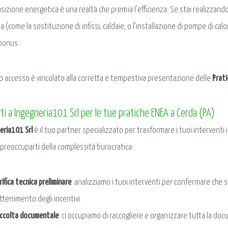
nsizione energetica è una realtà che premia l’efficienza. Se stai realizzando
 (come la sostituzione di infissi, caldaie, o l’installazione di pompe di calo
obonus.
 accesso è vincolato alla corretta e tempestiva presentazione delle
Prat
ati a Ingegneria101 Srl per le tue pratiche ENEA a Cerda (PA)
eria101 Srl
è il tuo partner specializzato per trasformare i tuoi interventi 
 preoccuparti della complessità burocratica:
rifica tecnica preliminare
: analizziamo i tuoi interventi per confermare che si
ottenimento degli incentivi.
ccolta documentale
: ci occupiamo di raccogliere e organizzare tutta la d