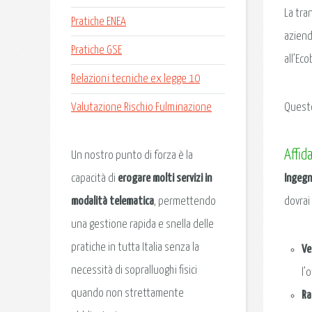
La tra
Pratiche ENEA
azienda
Pratiche GSE
all’Ec
Relazioni tecniche ex legge 10
Questo
Valutazione Rischio Fulminazione
Affid
Un nostro punto di forza è la
Ingegn
capacità di
erogare molti servizi in
dovrai
modalità telematica
, permettendo
una gestione rapida e snella delle
pratiche in tutta Italia senza la
Ve
necessità di sopralluoghi fisici
l’
quando non strettamente
Ra