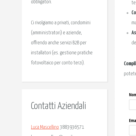
obbligatori.
te
Co
ma
Ci rivolgiamo a privati, condomini
As
(amministratori) e aziende,
de
offrendo anche servizi B2B per
installatori (es. gestione pratiche
fotovoltaico per conto terzi).
Compil
potete
Contatti Aziendali
Luca Mascellino
3883936571