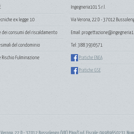
E
Ingegneria101 S.r.l.
ecniche ex legge 10
Via Verona, 22 D - 37012 Bussolen
e dei consumi del riscaldamento
Email: progettazione@ingegneria1
lesimali del condominio
Tel: 388 3936571
 Rischio Fulminazione
Pratiche ENEA
Pratiche GSE
a Verona, 22 D - 37012 Bussolengo (VR) P.Iva/Cod. Fiscale: 04989650231 Nu