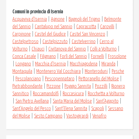
Comuni in provincia di Isernia
Acquaviva d’Isernia
|
Agnone
|
Bagnoli del Trigno
|
Belmonte
del Sannio
|
Cantalupo nel Sannio
|
Capracotta
|
Carovilli
|
Carpinone
|
Castel del Giudice
|
Castel San Vincenzo
|
Castelpetroso
|
Castelpizzuto
|
Castelverrino
|
Cerro al
Volturno
|
Chiauci
|
Civitanova del Sannio
|
Colli a Volturno
|
Conca Casale
|
Filignano
|
Forlì del Sannio
|
Fornelli
|
Frosolone
|
Longano
|
Macchia d’Isernia
|
Macchiagodena
|
Miranda
|
Montaquila
|
Montenero Val Cocchiara
|
Monteroduni
|
Pesche
|
Pescolanciano
|
Pescopennataro
|
Pettoranello del Molise
|
Pietrabbondante
|
Pizzone
|
Poggio Sannita
|
Pozzilli
|
Rionero
Sannitico
|
Roccamandolfi
|
Roccasicura
|
Rocchetta a Volturno
|
San Pietro Avellana
|
Santa Maria del Molise
|
Sant’Agapito
|
Sant’Angelo del Pesco
|
Sant’Elena Sannita
|
Scapoli
|
Sessano
del Molise
|
Sesto Campano
|
Vastogirardi
|
Venafro