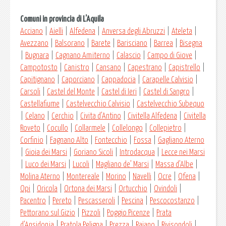
Comuni in provincia di L’Aquila
Acciano
|
Aielli
|
Alfedena
|
Anversa degli Abruzzi
|
Ateleta
|
Avezzano
|
Balsorano
|
Barete
|
Barisciano
|
Barrea
|
Bisegna
|
Bugnara
|
Cagnano Amiterno
|
Calascio
|
Campo di Giove
|
Campotosto
|
Canistro
|
Cansano
|
Capestrano
|
Capistrello
|
Capitignano
|
Caporciano
|
Cappadocia
|
Carapelle Calvisio
|
Carsoli
|
Castel del Monte
|
Castel di Ieri
|
Castel di Sangro
|
Castellafiume
|
Castelvecchio Calvisio
|
Castelvecchio Subequo
|
Celano
|
Cerchio
|
Civita d’Antino
|
Civitella Alfedena
|
Civitella
Roveto
|
Cocullo
|
Collarmele
|
Collelongo
|
Collepietro
|
Corfinio
|
Fagnano Alto
|
Fontecchio
|
Fossa
|
Gagliano Aterno
|
Gioia dei Marsi
|
Goriano Sicoli
|
Introdacqua
|
Lecce nei Marsi
|
Luco dei Marsi
|
Lucoli
|
Magliano de’ Marsi
|
Massa d’Albe
|
Molina Aterno
|
Montereale
|
Morino
|
Navelli
|
Ocre
|
Ofena
|
Opi
|
Oricola
|
Ortona dei Marsi
|
Ortucchio
|
Ovindoli
|
Pacentro
|
Pereto
|
Pescasseroli
|
Pescina
|
Pescocostanzo
|
Pettorano sul Gizio
|
Pizzoli
|
Poggio Picenze
|
Prata
d’Ansidonia
|
Pratola Peligna
|
Prezza
|
Raiano
|
Rivisondoli
|