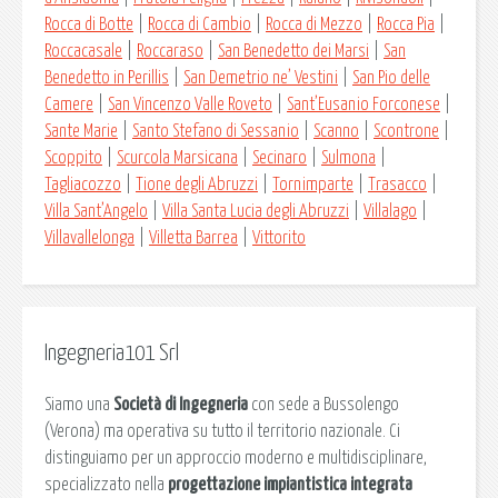
Rocca di Botte
|
Rocca di Cambio
|
Rocca di Mezzo
|
Rocca Pia
|
Roccacasale
|
Roccaraso
|
San Benedetto dei Marsi
|
San
Benedetto in Perillis
|
San Demetrio ne’ Vestini
|
San Pio delle
Camere
|
San Vincenzo Valle Roveto
|
Sant’Eusanio Forconese
|
Sante Marie
|
Santo Stefano di Sessanio
|
Scanno
|
Scontrone
|
Scoppito
|
Scurcola Marsicana
|
Secinaro
|
Sulmona
|
Tagliacozzo
|
Tione degli Abruzzi
|
Tornimparte
|
Trasacco
|
Villa Sant’Angelo
|
Villa Santa Lucia degli Abruzzi
|
Villalago
|
Villavallelonga
|
Villetta Barrea
|
Vittorito
Ingegneria101 Srl
Siamo una
Società di Ingegneria
con sede a Bussolengo
(Verona) ma operativa su tutto il territorio nazionale. Ci
distinguiamo per un approccio moderno e multidisciplinare,
specializzato nella
progettazione impiantistica integrata