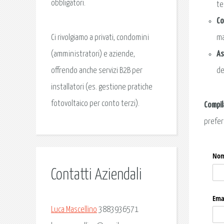
obbligatori.
te
Co
ma
Ci rivolgiamo a privati, condomini
As
(amministratori) e aziende,
de
offrendo anche servizi B2B per
installatori (es. gestione pratiche
fotovoltaico per conto terzi).
Compil
prefer
Contatti Aziendali
Luca Mascellino
3883936571