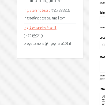
luca.mascellino@gmail.com
Ing. Stefano Basso
3517828816
ingstefanobasso@gmail.com
Ing. Alessandro Pasculli
3472159219
progettazione@ingegneria101.it