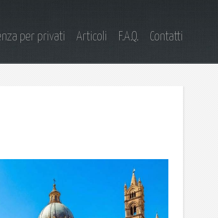
nza per privati
Articoli
F.A.Q.
Contatti