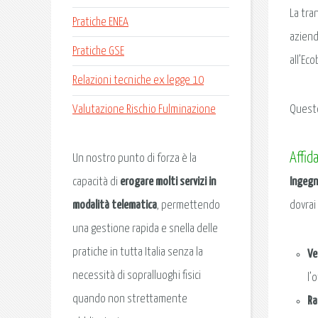
La tra
Pratiche ENEA
azienda
Pratiche GSE
all’Ec
Relazioni tecniche ex legge 10
Questo
Valutazione Rischio Fulminazione
Affid
Un nostro punto di forza è la
Ingegn
capacità di
erogare molti servizi in
dovrai
modalità telematica
, permettendo
una gestione rapida e snella delle
pratiche in tutta Italia senza la
Ve
necessità di sopralluoghi fisici
l’
quando non strettamente
Ra