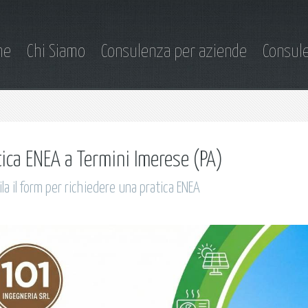
me
Chi Siamo
Consulenza per aziende
Consule
tica ENEA a Termini Imerese (PA)
la il form per richiedere una pratica ENEA