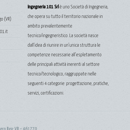
Ingegneria 101 Srl
è uno Società di Ingegneria,
che opera su tutto il territorio nazionale in
go (VR)
ambito prevalentemente
01.it
tecnico/ingegneristico. La società nasce
dall’idea di riunire in un’unica struttura le
competenze necessarie all’espletamento
delle principali attività inerenti al settore
tecnico/tecnologico, raggruppate nelle
seguenti 4 categorie: progettazione, pratiche,
servizi, certificazioni.
mero Rea: VR – 461770