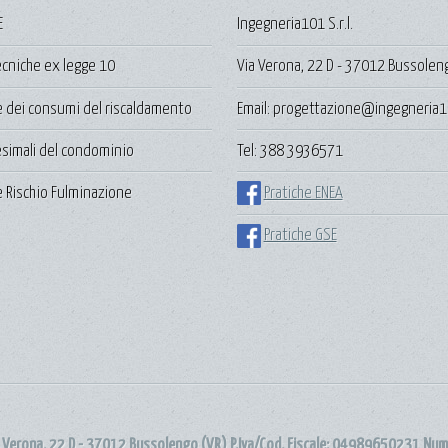
E
Ingegneria101 S.r.l.
ecniche ex legge 10
Via Verona, 22 D - 37012 Bussolen
e dei consumi del riscaldamento
Email: progettazione@ingegneria1
lesimali del condominio
Tel: 388 3936571
 Rischio Fulminazione
Pratiche ENEA
Pratiche GSE
a Verona, 22 D - 37012 Bussolengo (VR) P.Iva/Cod. Fiscale: 04989650231 Nu