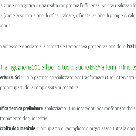
nsizione energetica è una realtà che premia l’efficienza. Se stai realizzando
 (come la sostituzione di infissi, caldaie, o l’installazione di pompe di calo
obonus.
 accesso è vincolato alla corretta e tempestiva presentazione delle
Prat
ati a Ingegneria101 Srl per le tue pratiche ENEA a Termini Imere
eria101 Srl
è il tuo partner specializzato per trasformare i tuoi interventi 
 preoccuparti della complessità burocratica:
rifica tecnica preliminare
: analizziamo i tuoi interventi per confermare che si
ottenimento degli incentivi.
ccolta documentale
: ci occupiamo di raccogliere e organizzare tutta la d