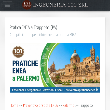
Pratica ENEA a Trappeto (PA)
Compila il form per richiedere una pratica ENEA
Home
>>
Preventivo pratiche ENEA
>>
Palermo
>> Trappeto