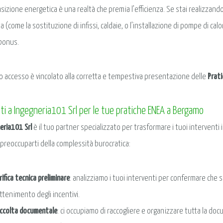
nsizione energetica è una realtà che premia l’efficienza. Se stai realizzando
 (come la sostituzione di infissi, caldaie, o l’installazione di pompe di calo
obonus.
 accesso è vincolato alla corretta e tempestiva presentazione delle
Prat
ati a Ingegneria101 Srl per le tue pratiche ENEA a Bergamo
eria101 Srl
è il tuo partner specializzato per trasformare i tuoi interventi 
 preoccuparti della complessità burocratica:
rifica tecnica preliminare
: analizziamo i tuoi interventi per confermare che si
ottenimento degli incentivi.
ccolta documentale
: ci occupiamo di raccogliere e organizzare tutta la d