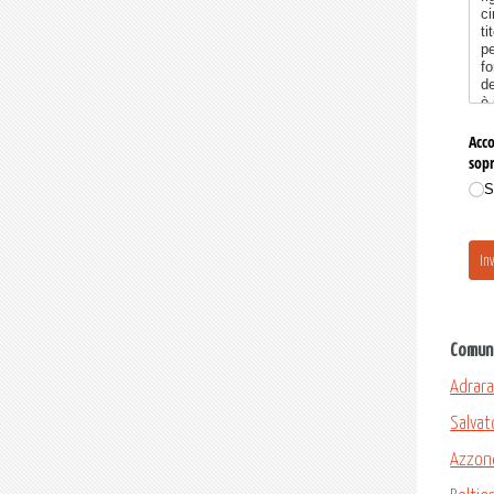
Comuni
Adrara
Salvat
Azzon