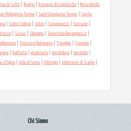
Riva di Solto
|
Rogno
|
Romano di Lombardia
|
Roncobello
an Pellegrino Terme
|
Sant’Omobono Terme
|
Santa
ina
|
Solto Collina
|
Solza
|
Songavazzo
|
Sorisole
|
trozza
|
Suisio
|
Taleggio
|
Tavernola Bergamasca
|
allavicina
|
Trescore Balneario
|
Treviglio
|
Treviolo
|
negra
|
Valtorta
|
Vedeseta
|
Verdellino
|
Verdello
|
lla d’Ogna
|
Villa di Serio
|
Villongo
|
Vilminore di Scalve
|
Chi Siamo