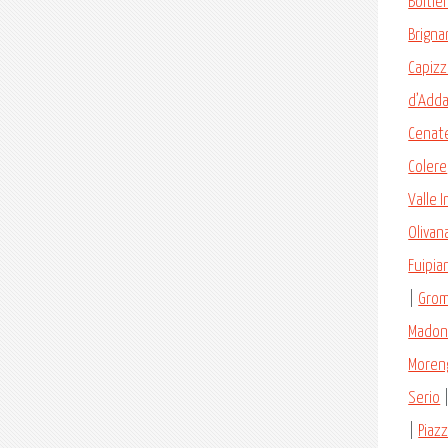
Boltie
Brigna
Capiz
d’Add
Cenat
Colere
Valle 
Olivan
Fuipia
|
Gro
Mado
Moren
Serio
|
Piaz