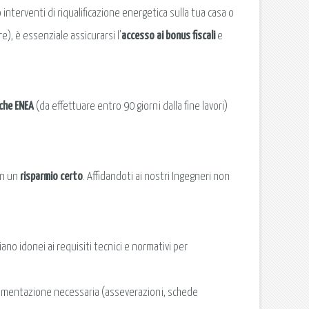
 interventi di riqualificazione energetica sulla tua casa o
re), è essenziale assicurarsi l’
accesso ai bonus fiscali
e
iche ENEA
(da effettuare entro 90 giorni dalla fine lavori)
in un
risparmio certo
. Affidandoti ai nostri Ingegneri non
ano idonei ai requisiti tecnici e normativi per
ocumentazione necessaria (asseverazioni, schede