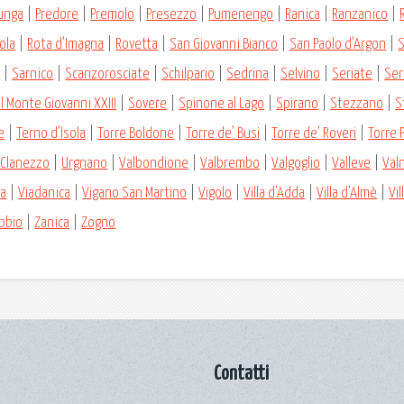
unga
|
Predore
|
Premolo
|
Presezzo
|
Pumenengo
|
Ranica
|
Ranzanico
|
ola
|
Rota d’Imagna
|
Rovetta
|
San Giovanni Bianco
|
San Paolo d’Argon
|
S
a
|
Sarnico
|
Scanzorosciate
|
Schilpario
|
Sedrina
|
Selvino
|
Seriate
|
Ser
il Monte Giovanni XXIII
|
Sovere
|
Spinone al Lago
|
Spirano
|
Stezzano
|
S
e
|
Terno d’Isola
|
Torre Boldone
|
Torre de’ Busi
|
Torre de’ Roveri
|
Torre P
 Clanezzo
|
Urgnano
|
Valbondione
|
Valbrembo
|
Valgoglio
|
Valleve
|
Val
va
|
Viadanica
|
Vigano San Martino
|
Vigolo
|
Villa d’Adda
|
Villa d’Almè
|
Vi
bbio
|
Zanica
|
Zogno
Contatti