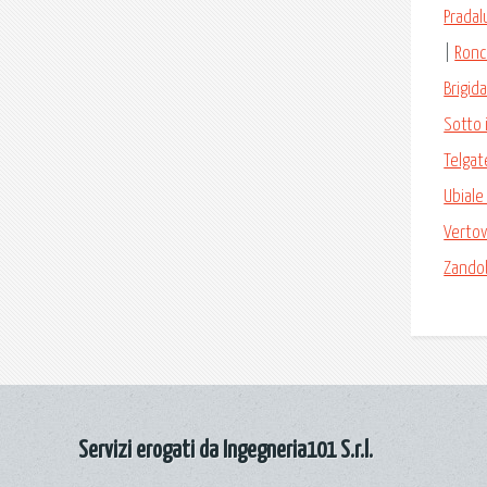
Pradal
|
Ronc
Brigid
Sotto 
Telgat
Ubiale
Verto
Zando
Servizi erogati da Ingegneria101 S.r.l.