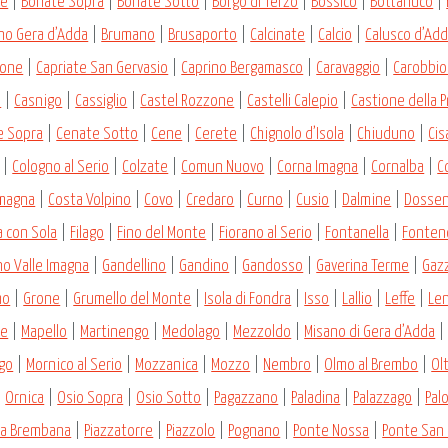
re
|
Bonate Sopra
|
Bonate Sotto
|
Borgo di Terzo
|
Bossico
|
Bottanuco
|
no Gera d’Adda
|
Brumano
|
Brusaporto
|
Calcinate
|
Calcio
|
Calusco d’Ad
zone
|
Capriate San Gervasio
|
Caprino Bergamasco
|
Caravaggio
|
Carobbio 
a
|
Casnigo
|
Cassiglio
|
Castel Rozzone
|
Castelli Calepio
|
Castione della 
e Sopra
|
Cenate Sotto
|
Cene
|
Cerete
|
Chignolo d’Isola
|
Chiuduno
|
Ci
|
Cologno al Serio
|
Colzate
|
Comun Nuovo
|
Corna Imagna
|
Cornalba
|
C
Imagna
|
Costa Volpino
|
Covo
|
Credaro
|
Curno
|
Cusio
|
Dalmine
|
Dosse
a con Sola
|
Filago
|
Fino del Monte
|
Fiorano al Serio
|
Fontanella
|
Fonten
no Valle Imagna
|
Gandellino
|
Gandino
|
Gandosso
|
Gaverina Terme
|
Gaz
mo
|
Grone
|
Grumello del Monte
|
Isola di Fondra
|
Isso
|
Lallio
|
Leffe
|
Le
ne
|
Mapello
|
Martinengo
|
Medolago
|
Mezzoldo
|
Misano di Gera d’Adda
go
|
Mornico al Serio
|
Mozzanica
|
Mozzo
|
Nembro
|
Olmo al Brembo
|
Olt
|
Ornica
|
Osio Sopra
|
Osio Sotto
|
Pagazzano
|
Paladina
|
Palazzago
|
Pal
za Brembana
|
Piazzatorre
|
Piazzolo
|
Pognano
|
Ponte Nossa
|
Ponte San 