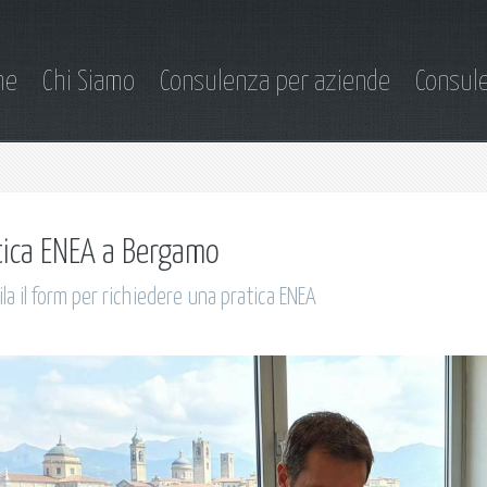
me
Chi Siamo
Consulenza per aziende
Consule
tica ENEA a Bergamo
la il form per richiedere una pratica ENEA