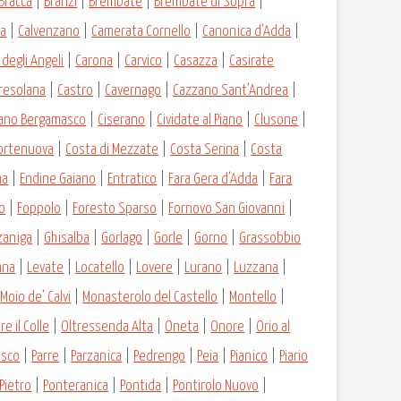
Bracca
|
Branzi
|
Brembate
|
Brembate di Sopra
|
da
|
Calvenzano
|
Camerata Cornello
|
Canonica d’Adda
|
degli Angeli
|
Carona
|
Carvico
|
Casazza
|
Casirate
Presolana
|
Castro
|
Cavernago
|
Cazzano Sant’Andrea
|
sano Bergamasco
|
Ciserano
|
Cividate al Piano
|
Clusone
|
ortenuova
|
Costa di Mezzate
|
Costa Serina
|
Costa
na
|
Endine Gaiano
|
Entratico
|
Fara Gera d’Adda
|
Fara
o
|
Foppolo
|
Foresto Sparso
|
Fornovo San Giovanni
|
zaniga
|
Ghisalba
|
Gorlago
|
Gorle
|
Gorno
|
Grassobbio
nna
|
Levate
|
Locatello
|
Lovere
|
Lurano
|
Luzzana
|
|
Moio de’ Calvi
|
Monasterolo del Castello
|
Montello
|
re il Colle
|
Oltressenda Alta
|
Oneta
|
Onore
|
Orio al
osco
|
Parre
|
Parzanica
|
Pedrengo
|
Peia
|
Pianico
|
Piario
Pietro
|
Ponteranica
|
Pontida
|
Pontirolo Nuovo
|