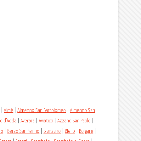
|
Almè
|
Almenno San Bartolomeo
|
Almenno San
o d’Adda
|
Averara
|
Aviatico
|
Azzano San Paolo
|
mo
|
Berzo San Fermo
|
Bianzano
|
Blello
|
Bolgare
|