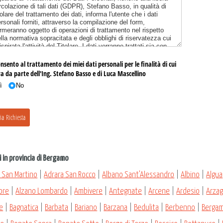
 in provincia di Bergamo
 San Martino
|
Adrara San Rocco
|
Albano Sant’Alessandro
|
Albino
|
Algua
ore
|
Alzano Lombardo
|
Ambivere
|
Antegnate
|
Arcene
|
Ardesio
|
Arzag
e
|
Bagnatica
|
Barbata
|
Bariano
|
Barzana
|
Bedulita
|
Berbenno
|
Berga