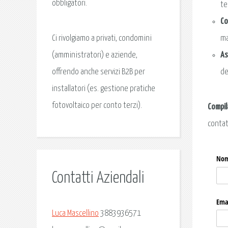
obbligatori.
te
Co
ma
Ci rivolgiamo a privati, condomini
As
(amministratori) e aziende,
de
offrendo anche servizi B2B per
installatori (es. gestione pratiche
fotovoltaico per conto terzi).
Compil
contat
Contatti Aziendali
Luca Mascellino
3883936571