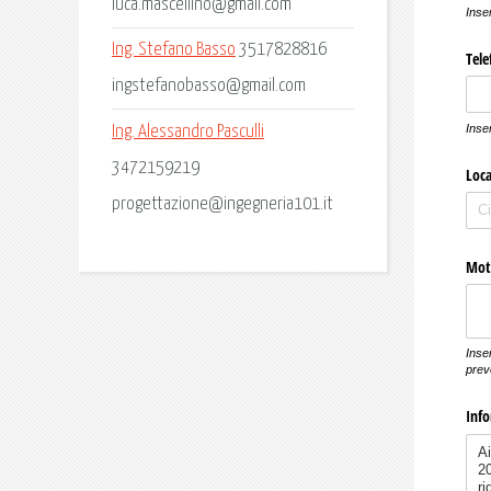
luca.mascellino@gmail.com
Ing. Stefano Basso
3517828816
ingstefanobasso@gmail.com
Ing. Alessandro Pasculli
3472159219
progettazione@ingegneria101.it