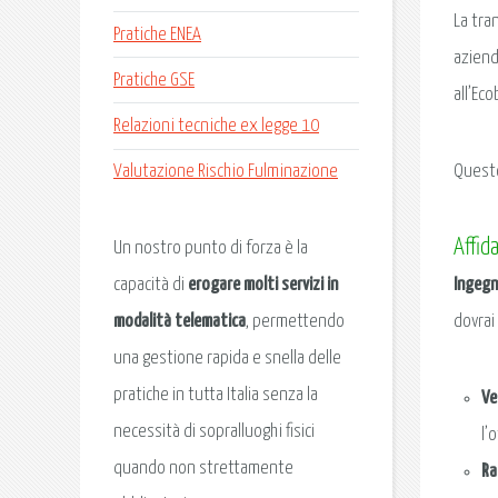
La tra
Pratiche ENEA
azienda
Pratiche GSE
all’Ec
Relazioni tecniche ex legge 10
Questo
Valutazione Rischio Fulminazione
Affid
Un nostro punto di forza è la
Ingegn
capacità di
erogare molti servizi in
dovrai
modalità telematica
, permettendo
una gestione rapida e snella delle
pratiche in tutta Italia senza la
Ve
necessità di sopralluoghi fisici
l’
quando non strettamente
Ra