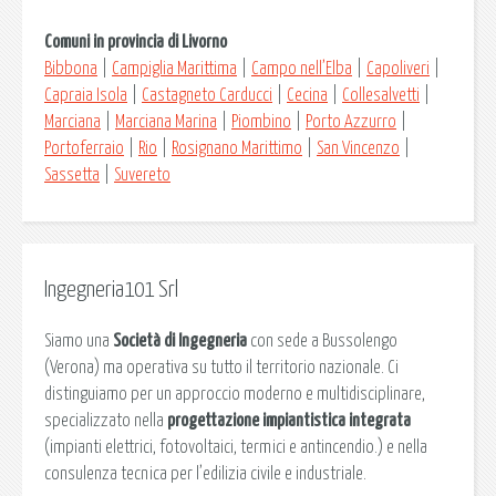
Comuni in provincia di Livorno
Bibbona
|
Campiglia Marittima
|
Campo nell’Elba
|
Capoliveri
|
Capraia Isola
|
Castagneto Carducci
|
Cecina
|
Collesalvetti
|
Marciana
|
Marciana Marina
|
Piombino
|
Porto Azzurro
|
Portoferraio
|
Rio
|
Rosignano Marittimo
|
San Vincenzo
|
Sassetta
|
Suvereto
Ingegneria101 Srl
Siamo una
Società di Ingegneria
con sede a Bussolengo
(Verona) ma operativa su tutto il territorio nazionale. Ci
distinguiamo per un approccio moderno e multidisciplinare,
specializzato nella
progettazione impiantistica integrata
(impianti elettrici, fotovoltaici, termici e antincendio.) e nella
consulenza tecnica per l’edilizia civile e industriale.